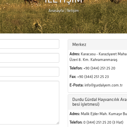
Anasayfa
| İletişim
Merkez
Adres:
Karacasu - Karaziyaret Maha
Üzeri 8. Km. Kahramanmaraş
Telefon:
+90 (344) 251 25 20
Fax:
+90 (344) 251 25 23
E-Posta:
info@gurdalyem.com.tr
Durdu Gürdal Hayvancılık Ara
besi işletmesi)
Adres:
Malik Ejder Mah. Kumaşır Bu
Telefon:
0 (344) 251 25 20 (3 Hat)